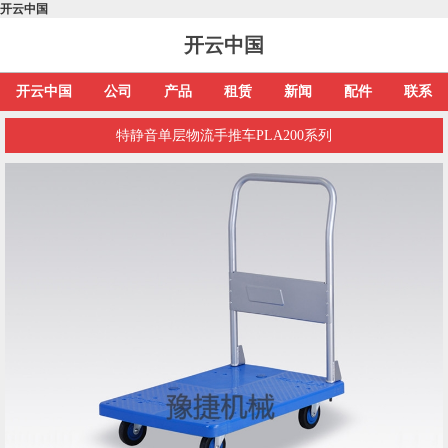
开云中国
开云中国
开云中国
公司
产品
租赁
新闻
配件
联系
特静音单层物流手推车PLA200系列