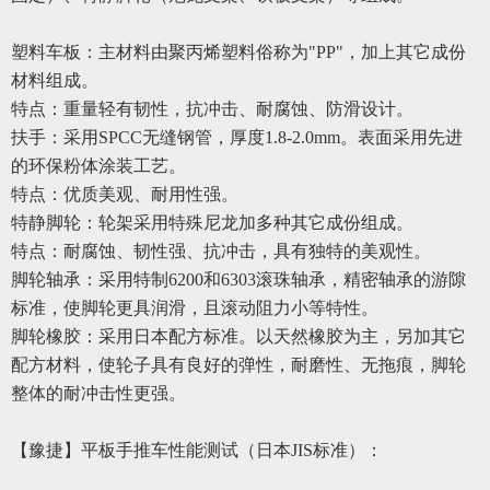
塑料车板：主材料由聚丙烯塑料俗称为
"PP"，加上其它成份
材料组成。
特点：重量轻有韧性，抗冲击、耐腐蚀、防滑设计。
扶手：采用
SPCC无缝钢管，厚度1.8-2.0mm。表面采用先进
的环保粉体涂装工艺。
特点：
优质
美观、耐用性强。
特
静脚轮：轮架采用特殊尼龙加
多
种其它成份组成。
特点：耐腐蚀、韧性强、抗冲击，具有独特的美观性。
脚轮轴承：采用特制
6200和6303滚珠轴承，精密轴承的游隙
标准，使脚轮更具润滑，且滚动阻力小等特性。
脚轮橡胶：采用日本配方标准。以天然橡胶为主，另加其它
配方材料，使轮子具有良好的弹性，耐磨性、无拖痕，脚轮
整体的耐冲击性
更
强。
【豫捷】
平板手推车性能测试（日本
JIS标准）：