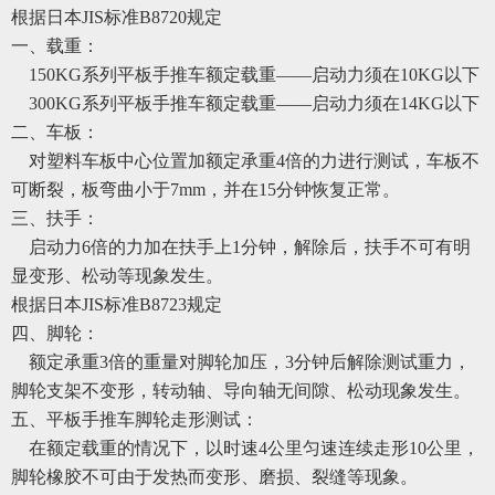
根据日本
JIS标准B8720规定
一
、
载重
：
150KG系列平板手推车额定载重
——
启动力须在
10KG以下
300KG系列平板手推车额定载重
——
启动力须在
14KG以下
二
、
车板
：
对塑料车板中心位置加额定承重
4倍的力进行测试，车板不
可断裂，板弯曲小于7mm，并在15分钟恢复正常。
三
、
扶手
：
启动力
6倍的力加在扶手上1分钟，解除后，扶手不可有
明
显
变形、松动等现象发生。
根据日本
JIS标准B8723规定
四
、
脚轮
：
额定承重
3倍的重量对脚轮加压，3分钟后解除测试重力，
脚轮支架不变形，转动轴、导向轴无间隙、松动现象发生。
五
、
平板手推车脚轮走形测试
：
在额定载重的情况下，以时速
4公里匀速连续走形10公里，
脚轮橡胶不可由于发热而变形、磨损、裂缝等现象。