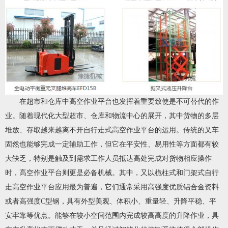
在超市和仓库中
高空作业平台
也发挥着重要致使是不可替代的作
业。随着现代化大型超市、仓库和物流中心的展开，其中货物的多层
堆放、存取越来越离不开自行走式高空作业平台的运用。传统的叉车
固然也能够完成一定辅助工作，但它在平安性、易用性等方面都有较
大缺乏，特别是触及到需求工作人员抵达高处完成对货物相应操作
时，高空作业平台则更是必备机械。其中，又以桅柱式和门架式自行
走高空作业平台应用最为普遍，它们通常采用高强度优质铝合金资料
或者高强度C型钢，具有外型美观、体积小、重量轻、升降平稳、平
安牢靠等优点。能够在较小空间范围内完成较高高度的升降作业，具