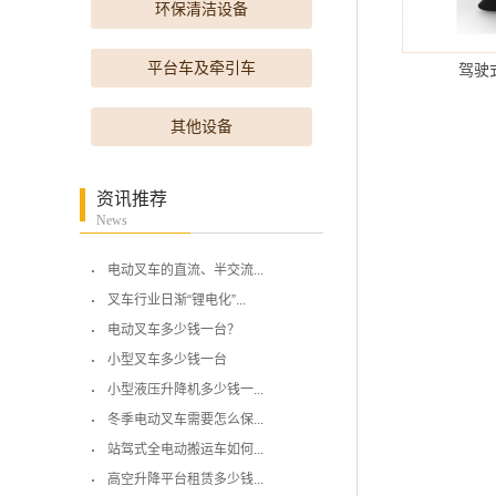
环保清洁设备
平台车及牵引车
驾驶
其他设备
资讯推荐
News
电动叉车的直流、半交流...
叉车行业日渐“锂电化”...
电动叉车多少钱一台？
小型叉车多少钱一台
小型液压升降机多少钱一...
冬季电动叉车需要怎么保...
站驾式全电动搬运车如何...
高空升降平台租赁多少钱...