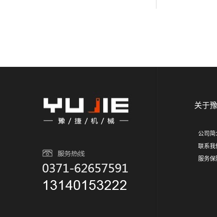
关于
公司简
联系我
服务保