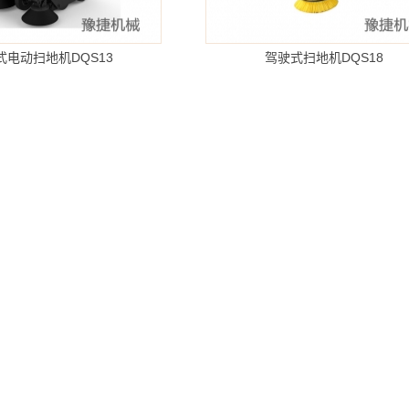
式电动扫地机DQS13
驾驶式扫地机DQS18