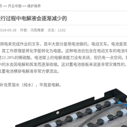
页
>>
开云中国
>>
维护保养
运行过程中电解液会逐渐减少的
2019-05-28
作者：
河南豫捷
点击：
1102
用电来完成作业的叉车，其中大部分是用电池做的。电动叉车。电池是其
。其工作原理是将化学能转化为电能。这种电池也包含在电动叉车的电池
是
22-28%
的稀硫酸。电池架上的电解液能力没有关闭，但仍有一点空间。
中的水会因电解和挥发而逐渐收缩。这对蓄电池极板来说是非常灾难性的
此蓄电池横穿电解液非常方便流出。
补充蒸馏水（纯水），毕竟是电解。