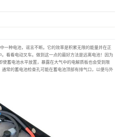
中一种电池，谣言不断。它的效率是积累无限的能量并在正
中。看看电动叉车。做到这一点的最好方法是远离电池！因为
即使蓄电池水平放置，暴露在大气中的电解质板也会受到限
，通常的蓄电池检查孔可能在蓄电池顶部有排气口，以便与外