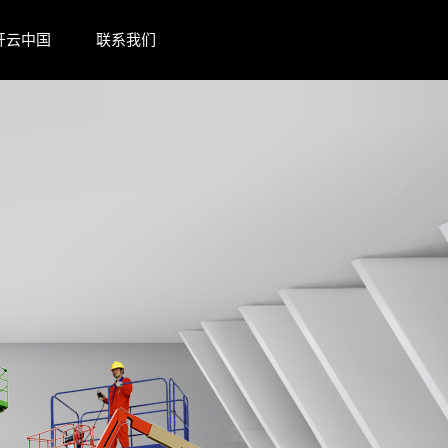
开云中国
联系我们