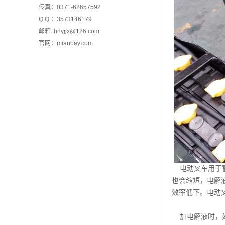
传真：0371-62657592
Q Q ：3573146179
邮箱: hnyjjx@126.com
官网：
mianbay.com
1吨全电动堆高车经济
电动叉车用于蓄
2吨半电动堆高车
也会缩短，电解
效率低下。电动
加电解液时，