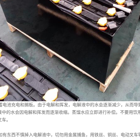
电池充电和搁板。由于电解和挥发，电解液中的水会逐渐减少，从而导
液中的水会因电解和挥发而逐渐收缩。蒸馏水应立即进行补偿。不要用饮
叉车。
如有
东西
不慎掉入电解液中，切勿用金属捕鱼，用铁丝、铜丝、电动叉车