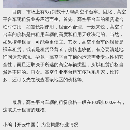
目前，市场上有
5万到数十万辆高空平台车。因此，
高空
平台车辆租赁业务应运而生。首先，高空平台车的租赁适合
临时使用。如需长期使用，租金不合理。一般来说，高空平
台车的价格是由租用车辆的高度和租用天数决定的。当然，
如果按年租赁，可能会更便宜。其次，高空平台车的租赁是
裸车租赁，或者是租赁经营者，价格也较低。有必要清楚地
询问运营情况。毕竟，高空平台车辆的运营需要专业性和安
全性，而且还取决于所选的高空车辆类型，所以租赁价格当
然是不同的。再次。高空作业平台租车多联系几家，比较
多，还可以先在线查看该地区的价格等。
最后，高空平台车辆的租赁价格一般在100到1000左右，
这取决于租赁的规模。
小编【开云中国 】为您揭露行业情况