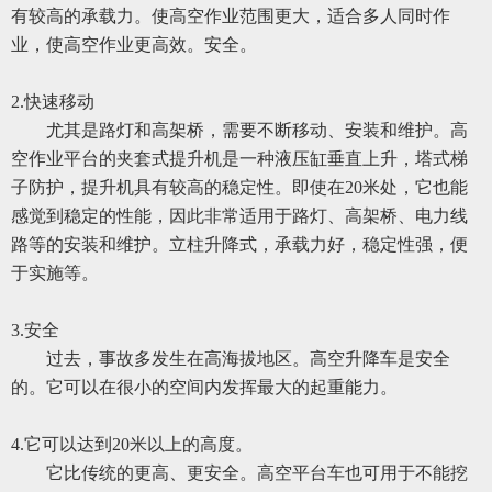
有较高的承载力。使高空作业范围更大，适合多人同时作
业，使高空作业更高效。安全。
2.
快速移动
尤其是路灯和高架桥，需要不断移动、安装和维护。高
空作业平台的夹套式提升机是一种液压缸垂直上升，塔式梯
子防护，提升机具有较高的稳定性。即使在
20米处，它也能
感觉到稳定的性能，因此非常适用于路灯、高架桥、电力线
路等的安装和维护。立柱升降式，承载力好，稳定性强，便
于实施等。
3.
安全
过去，事故多发生在高海拔地区。高空升降车是安全
的。它可以在很小的空间内发挥最大的起重能力。
4.
它可以达到
20米以上的高度。
它比传统的更高、更安全。高空平台车也可用于不能挖