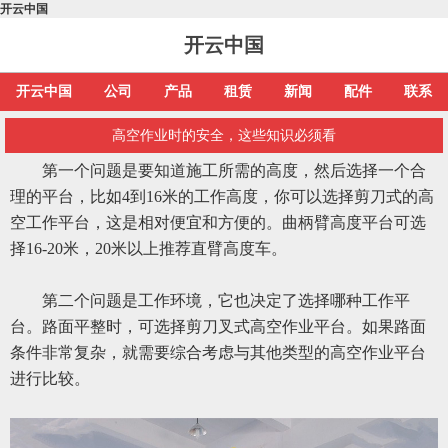
开云中国
开云中国
开云中国
公司
产品
租赁
新闻
配件
联系
高空作业时的安全，这些知识必须看
第一个问题是要知道施工所需的高度，然后选择一个合
理的平台，比如
4到16米的工作高度，你可以选择剪刀式的高
空工作平台，这是相对便宜和方便的。曲柄臂高度平台可选
择16-20米，20米以上推荐直臂高度车。
第二个问题是工作环境，它也决定了选择哪种工作平
台。路面平整时，可选择剪刀叉式高空作业平台。如果路面
条件非常复杂，就需要综合考虑与其他类型的高空作业平台
进行比较。