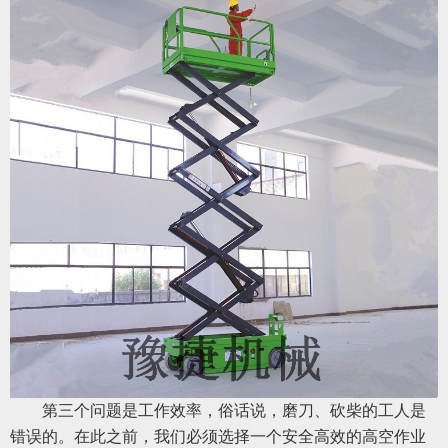
第三个问题是工作效率，俗话说，磨刀、砍柴的工人是
错误的。在此之前，我们必须选择一个安全高效的高空作业