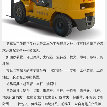
叉车除了使用货叉作为最基本的工作属具之外，还可以根据用户需
求开发配装多种可换属具。
如侧移装置、环卫属具、夹抱器、旋转器、桶夹、串杆、吊钩、货
斗等。
常见叉车属具的主要部件有：固定部件——支架、工作装置、工作
油缸、胶管卷进卷出装置。
简易属具：起重臂、串杆、油桶钳。
复杂属具：铲斗、叉套、纸箱夹、吊杆、平抱夹、纸卷夹、挑杆、
桶夹(<油桶夹)、推出器(旋转推出器)、圆木夹、起重臂、纸箱夹（如
附图），<软包夹，侧移器、倾翻货叉、前移叉、全自有起升货叉等