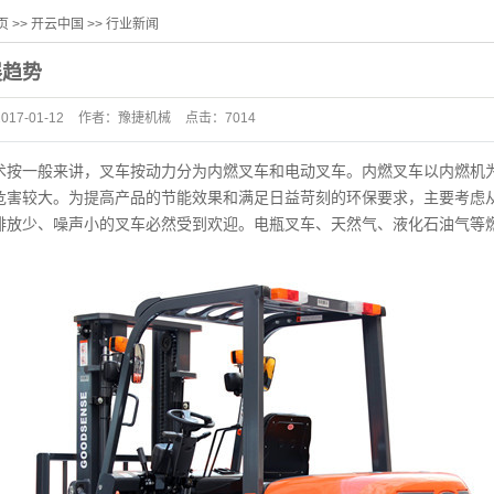
页
>>
开云中国
>>
行业新闻
展趋势
2017-01-12
作者：
豫捷机械
点击：
7014
一般来讲，叉车按动力分为内燃叉车和电动叉车。内燃叉车以内燃机为
危害较大。为提高产品的节能效果和满足日益苛刻的环保要求，主要考虑
排放少、噪声小的叉车必然受到欢迎。电瓶叉车、天然气、液化石油气等