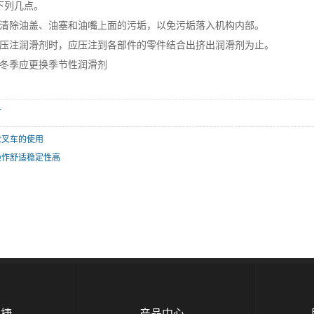
下列几点。
除油盖、油塞和油嘴上面的污垢，以免污垢落入机构内部。
注润滑剂时，应压注到各部件的零件结合出挤出润滑剂为止。
冬季应更换季节性润滑剂
一
业叉车的使用
操作舒适稳定性高
豫捷
产品中心