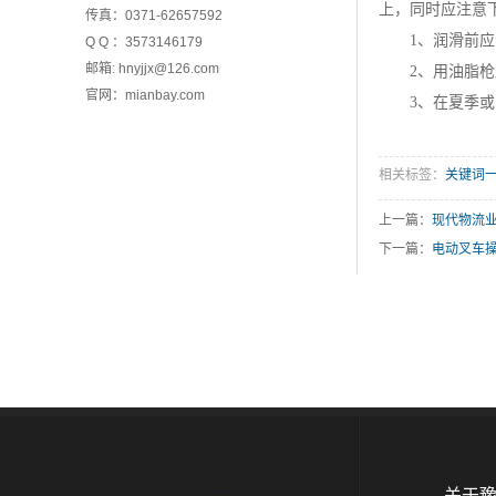
上，同时应注意
传真：0371-62657592
1、润滑前应清
Q Q ：3573146179
邮箱: hnyjjx@126.com
2、用油脂枪压
官网：
mianbay.com
3、在夏季或
1吨全电动堆高车经济
相关标签：
关键词
上一篇：
现代物流
下一篇：
电动叉车
2吨半电动堆高车
关于