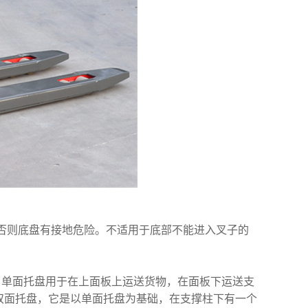
，否则底盘有接地危险。不适用于底部不能进入叉子的
；单面托盘用于在上面板上运送货物，在面板下运送支
双面托盘，它是以单面托盘为基础，在支撑柱下有一个