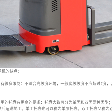
垛机的缺点：
围有很多限制：不适合高坡度环境，一般爬坡坡度不应超过
7度
。
使用的托盘有更高的要求：托盘大致可分为单面和双面两种类型
然后运送地面。单面托盘也可以称为单层托盘。双面托盘又称为