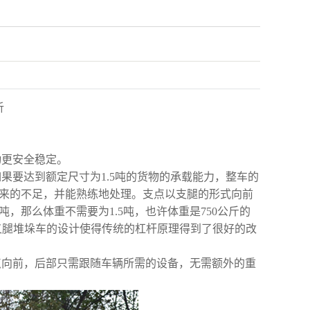
析
动更安全稳定。
如果要达到额定尺寸为
1.5吨的货物的承载能力，整车的
带来的不足，并能熟练地处理。支点以支腿的形式向前
吨，那么体重不需要为1.5吨，也许体重是750公斤的
，叉腿堆垛车的设计使得传统的杠杆原理得到了很好的改
点向前，后部只需跟随车辆所需的设备，无需额外的重