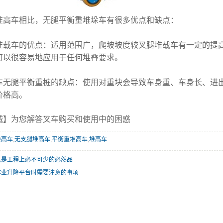
堆高车相比，无腿平衡重堆垛车有很多优点和缺点：
堆载车的优点：适用范围广，爬坡坡度较叉腿堆载车有一定的提
可以很容易地应用于任何堆叠要求。
车无腿平衡重桩的缺点：使用对重块会导致车身重、车身长、进
价格高。
械】为您解答叉车购买和使用中的困惑
堆高车
,
无支腿堆高车
,
平衡重堆高车
,
堆高车
机是工程上必不可少的必然品
作业升降平台时需要注意的事项