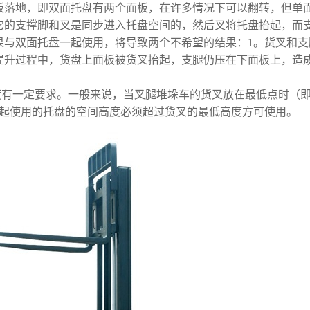
板落地，即双面托盘有两个面板，在许多情况下可以翻转，但单
它的支撑脚和叉是同步进入托盘空间的，然后叉将托盘抬起，而
果与双面托盘一起使用，将导致两个不希望的结果：
1。货叉和
提升过程中，货盘上面板被货叉抬起，支腿仍压在下面板上，造
度有一定要求。一般来说，当叉腿堆垛车的货叉放在最低点时（
则一起使用的托盘的空间高度必须超过货叉的最低高度方可使用。