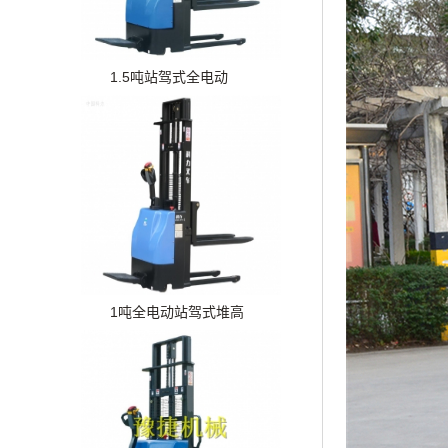
1.5吨站驾式全电动
1吨全电动站驾式堆高