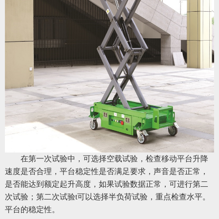
在第一次试验中，可选择空载试验，检查移动平台升降
速度是否合理，平台稳定性是否满足要求，声音是否正常，
是否能达到额定起升高度，如果试验数据正常，可进行第二
次试验；第二次试验
t可以选择半负荷试验，重点检查水平。
平台的稳定性。