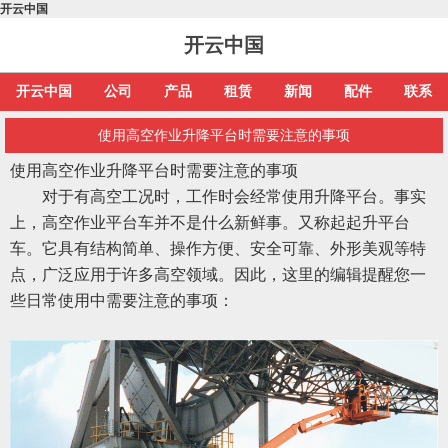
开云中国
开云中国
开云中国
公司
产品
租赁
新闻
配件
联系
使用高空作业升降平台时需要注意的事项
使用高空作业升降平台时需要注意的事项
对于有高空工况时，
工作时
会
经常使用升降
平
台。事实
上，高空
作业平台车
并不是什么新鲜事。又称起
起升平台
车
。它具有结构简单、操作方便、安全可靠、外形美观等特
点，广泛应用于许多高空领域。因此，这里的编辑提醒您一
些日常使用中需要注意的事项：