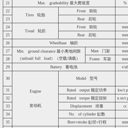
21
Max. gradeability 最大爬坡度
%
22
Front 前轮
Tires 轮胎
23
Rear 后轮
24
Front 前轮
m
Tread 轮距
25
Rear 后轮
m
26
Wheelbase 轴距
m
27
Mast 门架
m
Min. ground clearance 最小离地间隙
（unload/ full load）（空载/满载）
28
Frame 车架
m
29
Battery 蓄电池
v/a
30
Model 型号
31
Rated output 额定功率
kw/r.
Engine
32
Rated torque 额定扭矩
n.m/r.
发动机
33
Displacement 排量
cc
34
No. of cylinder 缸数
35
Bore×stroke 缸径×行程
m