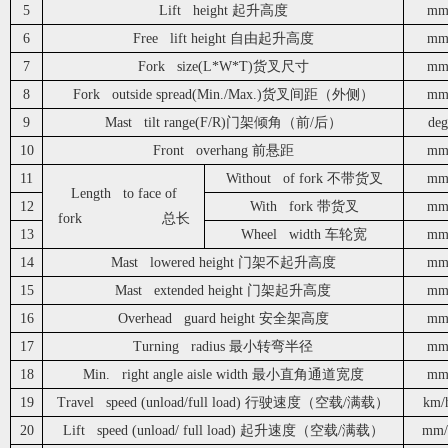
5
Lift height 起升高度
m
6
Free lift height 自由起升高度
m
7
Fork size(L*W*T)货叉尺寸
m
8
Fork outside spread(Min./Max.)货叉间距（外侧）
m
9
Mast tilt range(F/R)门架倾角（前/后）
deg
10
Front overhang 前悬距
m
11
Without of fork 不带货叉
m
Length to face of
12
With fork 带货叉
m
fork 总长
13
Wheel width 车轮宽
m
14
Mast lowered height 门架不起升高度
m
15
Mast extended height 门架起升高度
m
16
Overhead guard height 安全架高度
m
17
Turning radius 最小转弯半径
m
18
Min. right angle aisle width 最小直角通道宽度
m
19
Travel speed (unload/full load) 行驶速度（空载/满载）
km/
20
Lift speed (unload/ full load) 起升速度（空载/满载）
mm/