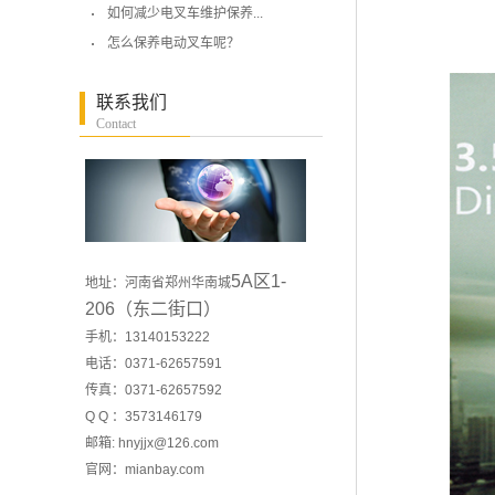
如何减少电叉车维护保养...
怎么保养电动叉车呢？
联系我们
Contact
5A区1-
地址：河南省郑州华南城
206（东二街口）
手机：13140153222
电话：0371-62657591
传真：0371-62657592
Q Q ：3573146179
邮箱: hnyjjx@126.com
官网：
mianbay.com