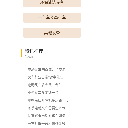
环保清洁设备
平台车及牵引车
其他设备
资讯推荐
News
电动叉车的直流、半交流...
叉车行业日渐“锂电化”...
电动叉车多少钱一台？
小型叉车多少钱一台
小型液压升降机多少钱一...
冬季电动叉车需要怎么保...
站驾式全电动搬运车如何...
高空升降平台租赁多少钱...