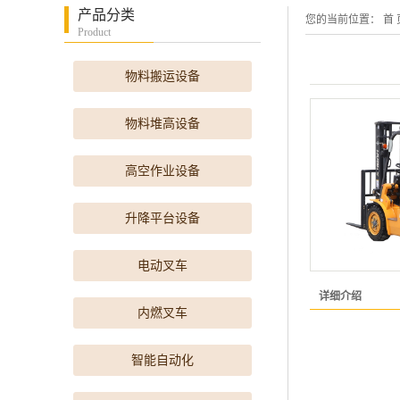
产品分类
您的当前位置：
首 
Product
物料搬运设备
物料堆高设备
高空作业设备
升降平台设备
电动叉车
详细介绍
内燃叉车
智能自动化