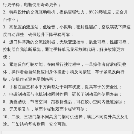
行更平稳，电瓶使用寿命更长；
2、特殊设计的交流驱动电机，提供更强动力，8%的爬坡度，适合月
台作业；
3、高
配置
的液压站，低噪音，小振动，密封性能好，空载满载下降速
度自动调整，确保起升下降平稳可靠；
4、进口科蒂斯的交流控制器，无级变速控制，质量可靠，性能可靠，
控制器自我诊断系统，通过手持单元显示故障代码，解决故障更方
便；
5、紧急反向行驶功能，在向后行驶过程中，一旦操作者背后碰到物
体，操作者会自然反应用身体撞击手柄反向按钮，车子紧急反向行
驶，使操作者避免受到伤害；
6、手柄在垂直和水平方向都处于刹车状态，提高车子的安全性；
7、电磁制动器与电机制动同时作用，延长了制动器的使用寿命；
8、折叠踏板，节省空间，踏板折叠后，可在较小空间内低速操纵；
9、无叉腿叉车，单面卡板和双面卡板皆可使；
10、二级、三级门架不同高度门架可供选择，满足不同提升高度及用
途。门架结构坚实耐用，安全可靠。