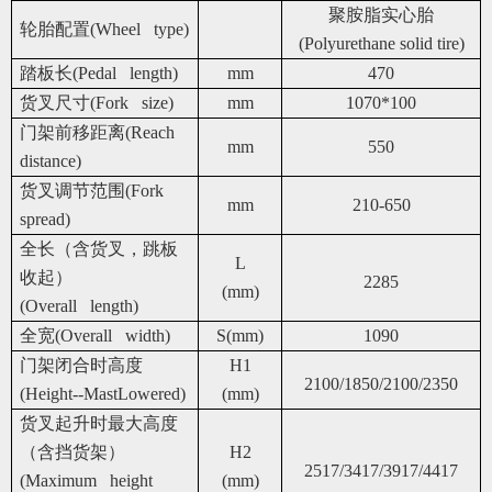
聚胺脂实心胎
轮胎配置(Wheel type)
(Polyurethane solid tire)
踏板长(Pedal length)
mm
470
货叉尺寸(Fork size)
mm
1070*100
门架前移距离(Reach
mm
550
distance)
货叉调节范围(Fork
mm
210-650
spread)
全长（含货叉，跳板
L
收起）
2285
(mm)
(Overall length)
全宽(Overall width)
S(mm)
1090
门架闭合时高度
H1
2100/1850/2100/2350
(Height--MastLowered)
(mm)
货叉起升时最大高度
（含挡货架）
H2
2517/3417/3917/4417
(Maximum height
(mm)