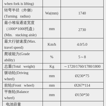
when fork is lifting)
转弯半径（外侧）
Wa(mm)
1740
(Turning radius)
最小堆垛通道宽度
（1000*1000托盘）
mm
2730
(Min. stacking aisle)
最大行驶速度(Max.
Km/h
4.0/5.0
travel speed)
爬坡能力(Grade
%
5～8
ability)
总重(Total weight)
Kg
～1720/1760/1780/1800
驱动轮(Driving
mm
Ø230*75
wheel)
前轮(Front wheel)
mm
Ø267*114
平衡轮(Balance
mm
Ø150*50
wheel)
电池容量