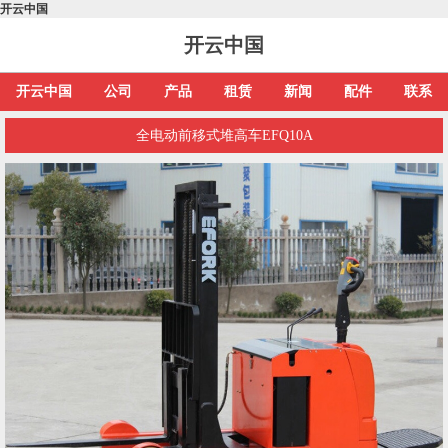
开云中国
开云中国
开云中国
公司
产品
租赁
新闻
配件
联系
全电动前移式堆高车EFQ10A