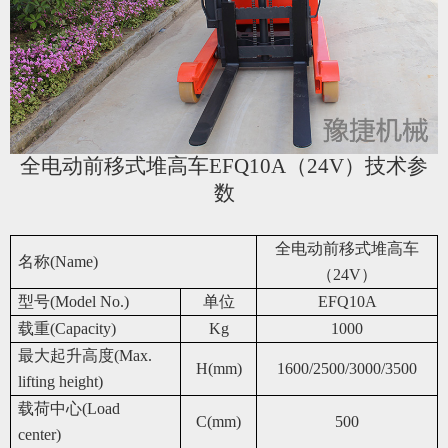
全电动前移式堆高车
EFQ10A
（
24V
）技术参
数
全电动前移式堆高车
名称(Name)
（24V）
型号(Model No.)
单位
EFQ10A
载重(Capacity)
Kg
1000
最大起升高度(Max.
H(mm)
1600/2500/3000/3500
lifting height)
载荷中心(Load
C(mm)
500
center)