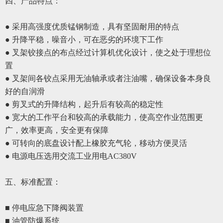
四、
产品特点：
● 采用高强度优质锰钢制造，具有坚固耐用的特点
● 升降平稳，噪音小，可在恶劣的环境下工作
● 叉架铰接点的布点经过计算机优化设计，使之处于
理想
位
置
●
叉架间各铰点采用无油轴承或者注油嘴，确保设备本身良
好的自润滑
●
剪叉式的升降结构，起升后有较高的稳定性
●
宽大的工作平台和较高的承载能力，使高空作业范围更
广，效率更高，安全更有保障
●
可转向的底盘设计配上橡胶充气轮，移动方便灵活
●
电源电压选用交流工业用电
AC380V
五、
标准配置
：
■ 停电应急下降阀装置
■ 油管防爆系统