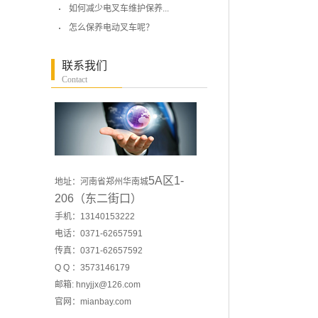
如何减少电叉车维护保养...
怎么保养电动叉车呢？
联系我们
Contact
5A区1-
地址：河南省郑州华南城
206（东二街口）
手机：13140153222
电话：0371-62657591
传真：0371-62657592
Q Q ：3573146179
邮箱: hnyjjx@126.com
官网：
mianbay.com