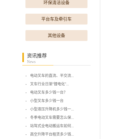
环保清洁设备
平台车及牵引车
其他设备
资讯推荐
News
电动叉车的直流、半交流...
叉车行业日渐“锂电化”...
电动叉车多少钱一台？
小型叉车多少钱一台
小型液压升降机多少钱一...
冬季电动叉车需要怎么保...
站驾式全电动搬运车如何...
高空升降平台租赁多少钱...