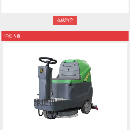
在线询价
详细内容