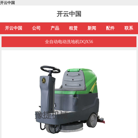
开云中国
开云中国
开云中国
公司
产品
租赁
新闻
配件
联系
全自动电动洗地机DQX56