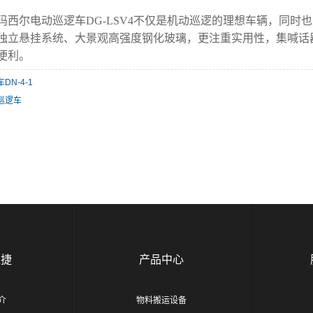
西尔电动巡逻车DG-LSV4不仅是机动巡逻的理想车辆，同时
独立悬挂系统、大景观高强度钢化玻璃，更注重实用性，集喊话
便利。
DN-4-1
巡逻车
豫捷
产品中心
介
物料搬运设备