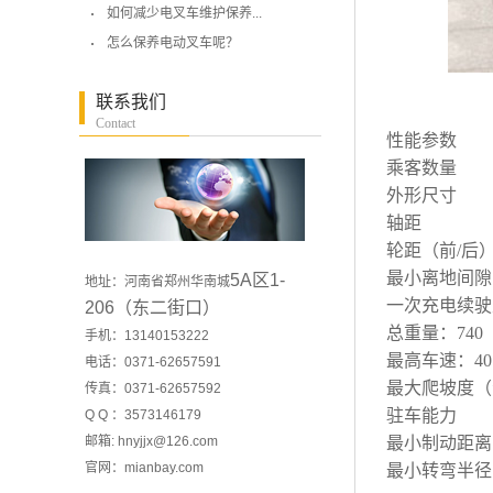
如何减少电叉车维护保养...
怎么保养电动叉车呢？
联系我们
Contact
性能参数
乘客数量
外形尺寸
轴距
轮距（前/后
最小离地间隙
5A区1-
地址：河南省郑州华南城
一次充电续驶
206（东二街口）
总重量：740
手机：13140153222
最高车速：4
电话：0371-62657591
最大爬坡度（
传真：0371-62657592
驻车能力
Q Q ：3573146179
邮箱: hnyjjx@126.com
最小制动距离
官网：
mianbay.com
最小转弯半径