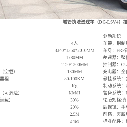
城管执法巡逻车（DG-LSV4）
驱动系统
4人
车架，钢制
3340*1350*2010MM
车身：FR
1780MM
差速器：整体
）
1150/1200MM
控制器：CU
（空载）
130MM
充电器：全
里程
80-100KM
悬挂系统：
Kg
制动系统：
0（可调速）
KM/H
警务系统：
满载）
30%
轮胎规格:真空
20%
后视镜：手
2.5
M
前档：夹胶
≤4M
标准配件：