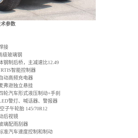
技术参数
焊接
P高级玻璃钢
钢制后桥，主减速比12.49
RTIS智能控制器
自动高频充电器
麦弗逊独立悬挂
四轮汽车形式液压制动+手刹
LED警灯、喊话器、警报器
子午轮胎 145/70R12
动后视镜
玻璃配雨刮器
标准汽车速度控制和制动