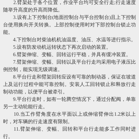
2
.
臂架处于各个位置，作业平台均可安全行走
;行走速度
随举升高度的升高而降低。
3
.
设有上下控制台
(地面控制台与平台控制台)且上下控制
台使用换向开关转换。上部控制使用时对下部控制台锁止功
能。
4
.
下控制台对柴油机机油温度、油压、水温等进行指示。
5
.
设有防发动机运转状态下再次启动的装置。
6
.
臂架伸缩、变幅、回转运行平稳，并具有缓冲装置。
7
.
臂架伸缩、变幅、回转以及平台行走均采用电子液压比
例控制，能实现无级调速。
8
.
平台行走和臂架回转应设有可靠的制动器，保证在坡道
上及运行过程中能可靠控制。安装人工回转锁止和释放行走
制动功能，以便平台被牵引。
9
.
平台行走时，如有一轮腾空情况下，通过分配阀，单靠
另一主动轮能行走。
10
.
当工作臂角度在水平面以上或伸缩臂伸出
1.2米以上
时，对车辆的行走速度有限制。
11
.
臂架伸缩、变幅、回转和平台行走能多工作同时进
行。