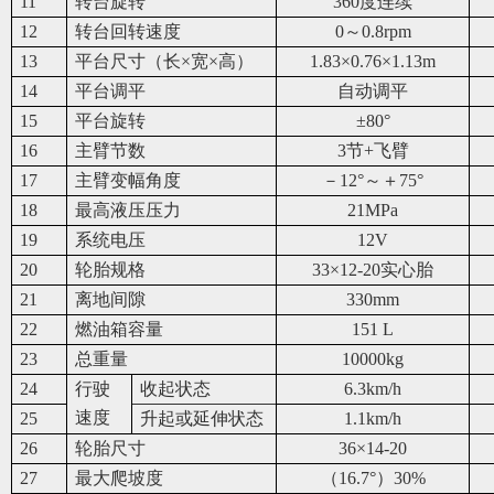
11
转台旋转
360
度连续
12
转台回转速度
0
～0.8rpm
13
平台尺寸（长×宽×高）
1.83
×0.76×1.13m
14
平台调平
自动调平
15
平台旋转
±80°
16
主臂节数
3
节+飞臂
17
主臂变幅角度
－12°～＋75°
18
最高液压压力
21MPa
19
系统电压
12V
20
轮胎规格
33
×12-20实心胎
21
离地间隙
330mm
22
燃油箱容量
151 L
23
总重量
10000kg
24
行驶
收起状态
6.3km/h
速度
25
升起或延伸状态
1.1km/h
26
轮胎尺寸
36
×14-20
27
最大爬坡度
（16.7°）30%