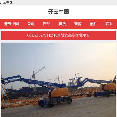
开云中国
开云中国
开云中国
公司
产品
租赁
新闻
配件
联系
GTBZ16Z/GTBZ18直臂式高空作业平台