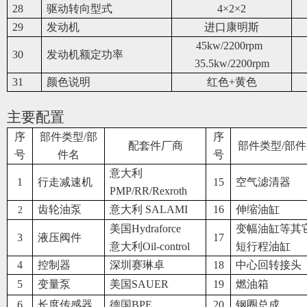
28
驱动转向型式
4
×2×2
29
发动机
进口康明斯
45kw/2200rpm
30
发动机额定功率
35.5kw/2200rpm
31
颜色说明
红色+黄色
主要配置
序
部件类型/部
序
配套件厂商
部件类型/部
号
件名
号
意大利
1
行走减速机
15
空气滤清器
PMP/RR/Rexroth
齿轮油泵
意大利 SALAMI
16
伸缩油缸
2
美国Hydraforce
变幅油缸等其
3
液压阀件
17
意大利Oil-control
短行程油缸
4
控制器
深圳赛琳卓
18
中心回转接头
5
变量泵
美国SAUER
19
燃油箱
6
长度传感器
德国BPE
20
钢圈总成