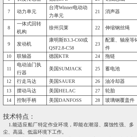
台湾Winner电动动
7
动力单元
21
消声器
力单元
一体式回转
8
徐州贝莱
22
伸缩钢丝绳
机构
康明斯B3.3-C60或
配重、轴座等
9
发动机
23
QSF2.8-C58
件
10
联轴器
德国KTR
24
拖链
电动油门执
11
美国SUMJACK
25
蓄电池
行器
12
行走马达
美国SAUER
26
油冷却器
13
摆动马达
美国HELAC
27
轮胎
14
控制手柄
美国DANFOSS
28
玻璃钢覆盖件
技术特点：
1
.
能适应船厂特定作业环境，即能在潮湿、腐蚀性强、多
尘、高温、低温环境下工作。