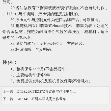
升高。
29
.
各油缸设有平衡阀或液压锁保证油缸不会自动动作，
并且油缸与平衡阀、液压锁的连接是刚性的。
30
.
液压元件与控制元件为进口品牌产品，可靠度高。
31
.
拖链机构采用套筒式zhuanli技术，套筒为表面处理的
铝合金型材，拖链为耐海洋性气候的高强度工程塑料，适应
恶劣的工作环境。
32
.
底架与转台上设有吊环位置，方便吊装。
33
.
标识清晰、含义明确。
质保：
1、整机保修12个月(不含易损件)
2、主要结构件保修5年
3、免费提供发动机及整机首次保养(不含耗材)
上一篇：
GTBZ25/GTBZ27Z直臂高空作业平台...
下一篇：
GKS14/16直臂车载式高空作业车...