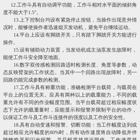
12
.
工作斗具有自动调平功能，工作斗相对水平面的倾斜角
度不能大于
1.5°。
13
.
上下控制台均设有紧急停止按钮，当操作出现意外情
况时，能够使操作者迅速熄灭发动机，避免平台继续运动。
14
.
平台上应设有脚踏开关，只有踏下脚踏开关方能进行
操作。
15
.
设有辅助动力装置，当发动机或主油泵发生故障时，
能使工作斗安全降至地面。
16
.
数字双传感检测回路适时检测长度、角度等参数，动
态反映臂架的工作状态。当其中一个回路出现故障时，另一
回路仍能完成参数的检测。
17
.
工作斗具有称重功能，准确检测平台载荷，与载荷在
平台上的位置无关。应具有两种以上的载重能力，不同的载
重允许有不同的作业幅度范围。当平台载荷超过相应幅度状
态下允许的载重量时，应能显示和报警并限制平台的动作，
以保证工作斗及工作斗连接件的强度以及工作的安全性。
18
.
具有自动变速和报警、切断功能：当工作幅度达到或
超过相应允许幅度的
80%时，所有动作速度将自动降低并伴
随蜂鸣器和闪光报警，并且幅度越接近限值，工作速度越