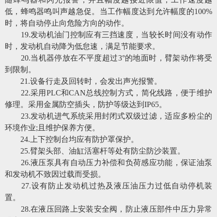
低，蜂鸣器鸣叫声越急促。当工作幅度达到允许幅度的100%
时，将自动停止向危险方向的动作。
19
.
发动机油门控制应有三挡速度，当较长时间没有动作
时，发动机自动降为低怠速，满足节能要求。
20
.
当机器停放在不平度超过
3°的地面时，臂架动作将受
到限制。
21
.
设备行走及回转时，会发出声光报警。
22
.
采用
PLC和CAN总线控制方式，简化线路，便于维护
修理。采用金属防空插头，防护等级达到IP65。
23
.
发动机进气系统采用封闭式双级过滤，适应多粉尘的
环境作业
;且维护保养方便。
24
.
上下控制台均应有防护罩保护。
25
.
臂架头部、油缸活塞杆等处有防尘防沙装置。
26
.
液压泵具有自动压力补偿和负荷感应功能，保证油泵
和发动机不致因过载而受损。
27
.
设有防止发动机过热及液压油压力过低自动停机装
置。
28
.
在液压回路上安装安全阀，防止液压部件中压力异常