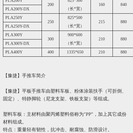
PLA200Y
825*500
200
160
840
（长*宽）
PLA200Y-DX
PLA250Y
825*500
250
215
880
（长*宽）
PLA250Y-DX
PLA300Y
900*600
300
210
880
（长*宽）
PLA300Y-DX
PLA400Y
400
1335*650
210
880
【豫捷】
手推车简介
【豫捷】
平板手推车由塑料车板、粉体涂装扶手（可折倒、
固定）、
特
静脚轮（尼龙支架、铁板支架）等组成。
塑料车板：主材料由聚丙烯塑料俗称为
"PP"，加上其它成份
材料组成。
特点：重量轻有韧性，抗冲击、耐腐蚀、防滑设计。