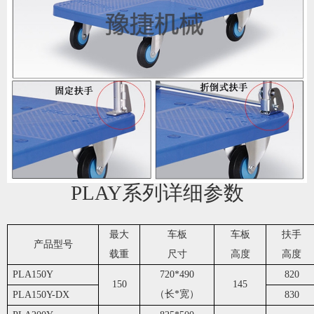
PLAY系列详细参数
最大
车板
车板
扶手
产品型号
载重
尺寸
高度
高度
PLA150Y
720*490
820
150
145
（长*宽）
PLA150Y-DX
830