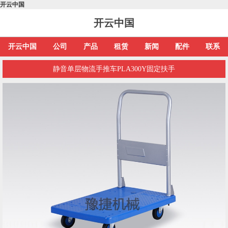
开云中国
开云中国
开云中国
公司
产品
租赁
新闻
配件
联系
静音单层物流手推车PLA300Y固定扶手