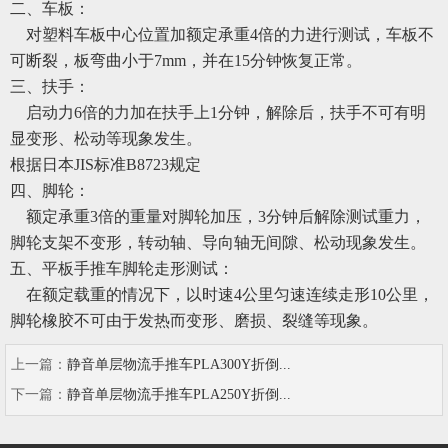
二
、
车板
：
对塑料车板中心位置加额定承重
4倍的力进行测试，车板不
可断裂，板弯曲小于7mm，并在15分钟恢复正常。
三
、
扶手
：
启动力
6倍的力加在扶手上1分钟，解除后，扶手不可有
明
显
变形、松动等现象发生。
根据日本
JIS标准B8723规定
四
、
脚轮
：
额定承重
3倍的重量对脚轮加压，3分钟后解除测试重力，
脚轮支架不变形，转动轴、导向轴无间隙、松动现象发生。
五
、
平板手推车脚轮走形测试
：
在额定载重的情况下，以时速
4公里匀速连续走形10公里，
脚轮橡胶不可由于发热而变形、磨损、裂缝等现象。
上一篇：
静音单层物流手推车PLA300Y折倒...
下一篇：
静音单层物流手推车PLA250Y折倒...