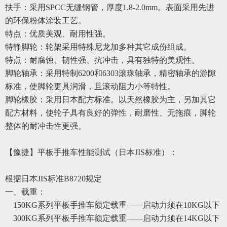
扶手：采用
SPCC无缝钢管，厚度1.8-2.0mm。表面采用先进
的环保粉体涂装工艺。
特点：
优质
美观、耐用性强。
特
静脚轮：轮架采用特殊尼龙加
多
种其它成份组成。
特点：耐腐蚀、韧性强、抗冲击，具有独特的美观性。
脚轮轴承：采用特制
6200和6303滚珠轴承，精密轴承的游隙
标准，使脚轮更具润滑，且滚动阻力小等特性。
脚轮橡胶：采用日本配方标准。以天然橡胶为主，另加其它
配方材料，使轮子具有良好的弹性，耐磨性、无拖痕，脚轮
整体的耐冲击性
更
强。
【豫捷】
平板手推车性能测试（日本
JIS标准）：
根据日本
JIS标准B8720规定
一
、
载重
：
150KG系列平板手推车额定载重
——
启动力须在
10KG以下
300KG系列平板手推车额定载重
——
启动力须在
14KG以下