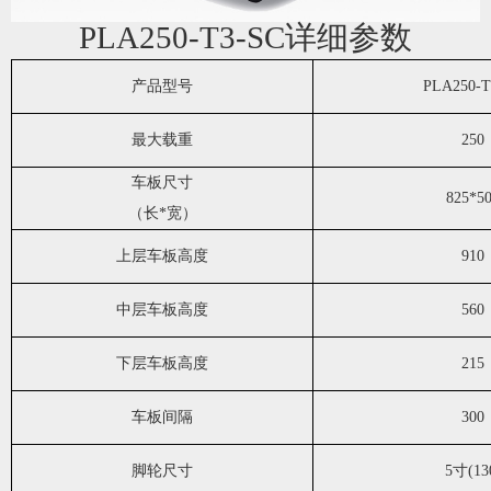
PLA250-T3-SC详细参数
产品型号
PLA250-T
最大载重
250
车板尺寸
825*5
（长*宽）
上层车板高度
910
中层车板高度
560
下层车板高度
215
车板间隔
300
脚轮尺寸
5寸(13