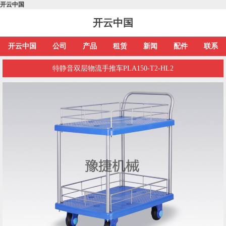
开云中国
开云中国
开云中国
公司
产品
租赁
新闻
配件
联系
特静音双层物流手推车PLA150-T2-HL2