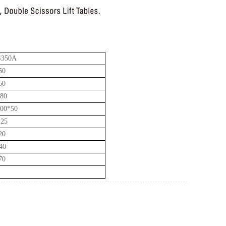
350A
50
50
80
00*50
125
20
40
70