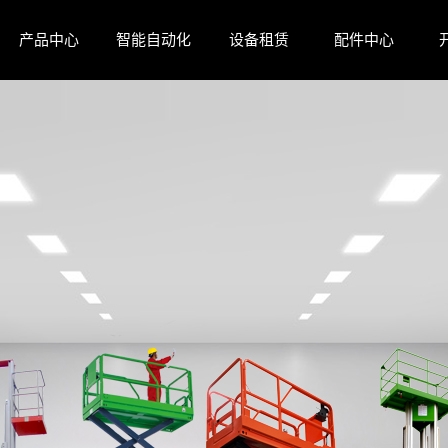
产品中心
智能自动化
设备租赁
配件中心