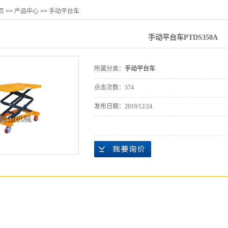
页
>>
产品中心
>>
手动平台车
手动平台车PTDS350A
所属分类：
手动平台车
点击次数：
374
发布日期：
2019/12/24