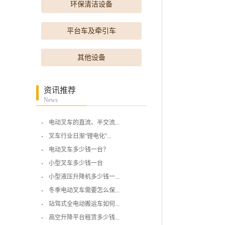
环保清洁设备
平台车及牵引车
其他设备
资讯推荐
News
电动叉车的直流、半交流...
叉车行业日渐“锂电化”...
电动叉车多少钱一台？
小型叉车多少钱一台
小型液压升降机多少钱一...
冬季电动叉车需要怎么保...
站驾式全电动搬运车如何...
高空升降平台租赁多少钱...