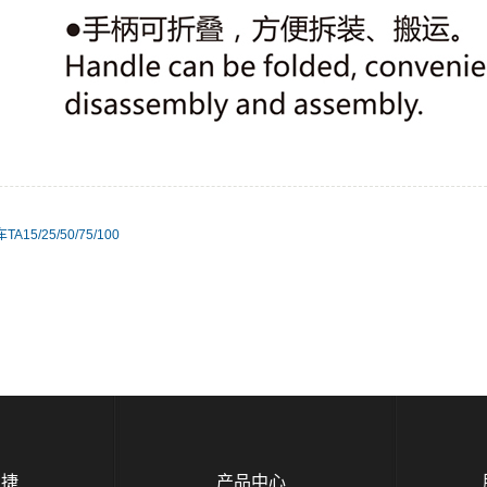
15/25/50/75/100
豫捷
产品中心