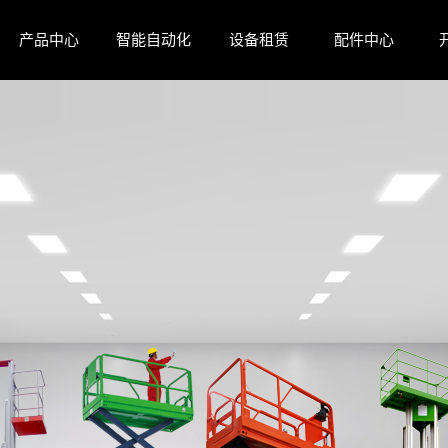
产品中心
智能自动化
设备租赁
配件中心