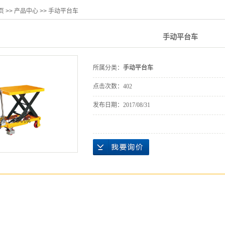
页
>>
产品中心
>>
手动平台车
手动平台车
所属分类：
手动平台车
点击次数：
402
发布日期：
2017/08/31