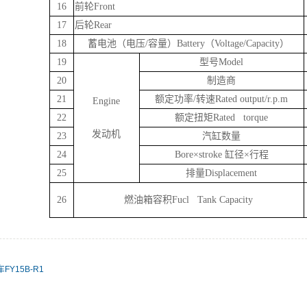
16
前轮Front
17
后轮Rear
18
蓄电池（电压/容量）Battery（Voltage/Capacity）
19
型号Model
20
制造商
21
额定功率/转速Rated output/r.p.m
Engine
22
额定扭矩Rated torque
发动机
23
汽缸数量
24
Bore×stroke 缸径×行程
25
排量Displacement
26
燃油箱容积Fucl Tank Capacity
FY15B-R1