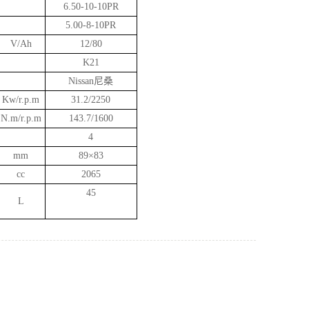
6.50-10-10PR
5.00-8-10PR
V/Ah
12/80
K21
Nissan尼桑
Kw/r.p.m
31.2/2250
N.m/r.p.m
143.7/1600
4
mm
89×83
cc
2065
45
L