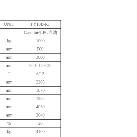
UNIT
FY10B-R1
Gasoline/LPG汽
油
kg
1000
mm
500
mm
3000
mm
920×120×35
°
6/12
mm
2205
mm
1070
mm
1985
mm
4030
mm
2040
%
20
kg
4100