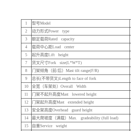
1
型号Model
2
动力形式Power type
3
额定载荷Rated capacity
4
载荷中心距Load center
5
起升高度Lift height
7
货叉尺寸Fork size(L*W*T)
8
门架倾角（前/后）Mast tilt range(F/R)
9
总长(不带货叉)Length to face of fork
10
全宽（车架处）Overall Width
11
门架不起升高度Mast lowered height
12
门架起升高度Mast extended height
13
安全架高度Overhead guard height
14
最大爬坡度（满载）Max. gradeability (full load)
15
自重Service weight