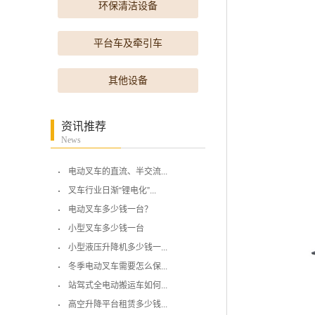
环保清洁设备
平台车及牵引车
其他设备
资讯推荐
News
电动叉车的直流、半交流...
叉车行业日渐“锂电化”...
电动叉车多少钱一台？
小型叉车多少钱一台
小型液压升降机多少钱一...
冬季电动叉车需要怎么保...
站驾式全电动搬运车如何...
高空升降平台租赁多少钱...