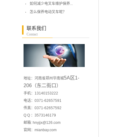
如何减少电叉车维护保养...
怎么保养电动叉车呢？
联系我们
Contact
5A区1-
地址：河南省郑州华南城
206（东二街口）
手机：13140153222
电话：0371-62657591
传真：0371-62657592
Q Q ：3573146179
邮箱: hnyjjx@126.com
官网：
mianbay.com