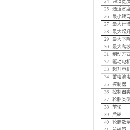
24
通道宽度（
25
通道宽度（
26
最小转
27
最大行驶
28
最大起升
29
最大下降
30
最大爬坡
31
制动方
32
驱动电
33
起升电
34
蓄电池电
35
控制器
36
控制器
37
轮胎类
38
前轮
39
后轮
40
轮胎数量
41
前轮距