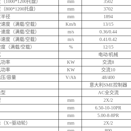
1000*1200托盘）
mm
3502
800*1200托盘）
mm
3702
弯半径
mm
1894
速度（满载/空载）
Km/h
13/15
速度（满载/空载）
m/s
0.36/0.44
速度（满载/空载）
m/s
0.41/0.42
度（满载/空载）
%
12/15
式
电动/机械
机功率
KW
交流8
机功率
KW
交流10
压/容量
V/Ah
48/400
意大利SME控制器
类型
AC全交流
型
mm
2X/2
mm
6.50-10-10PR
mm
5.00-8-8PR
（X=驱动轮）
mm
2X/2
mm
800