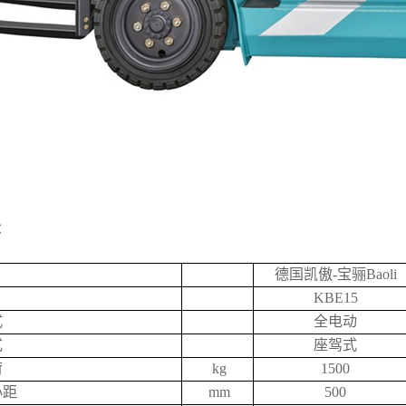
：
德国凯傲-宝骊Baoli
KBE15
式
全电动
式
座驾式
荷
kg
1500
心距
mm
500