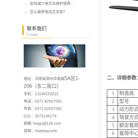
如何减少电叉车维护保养...
怎么保养电动叉车呢？
联系我们
Contact
二、
详细参数
5A区1-
地址：河南省郑州华南城
206（东二街口）
1
制造商
手机：13140153222
2
型号
电话：0371-62657591
传真：0371-62657592
3
动力形
Q Q ：3573146179
4
驾驶方
邮箱: hnyjjx@126.com
5
额定载
官网：
mianbay.com
6
载荷中