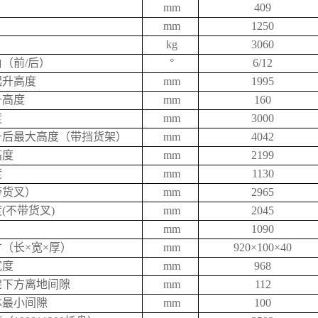
mm
409
mm
1250
kg
3060
（前/后）
°
6/12
起升高度
mm
1995
升高度
mm
160
度
mm
3000
升后最大高度（带挡货架）
mm
4042
高度
mm
2199
度
mm
1130
带货叉）
mm
2965
(不带货叉)
mm
2045
mm
1090
（长×宽×厚）
mm
920×100×40
宽度
mm
968
架下方离地间隙
mm
112
体最小间隙
mm
100