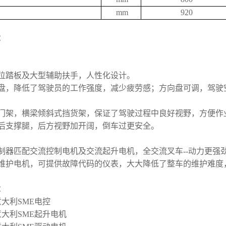
mm
920
：
低位踏板及大型辅助扶手，人性化设计。
向盘，降低了驾驶员的工作强度，减少疲劳感；方向盘可调，驾驶
野门架，横梁倾斜式挡货架，保证了驾驶过程中良好视野，方便作
形后支撑腿，后方视野加开阔，倒车过更安全。
制器匹配交流控制电机及交流起升电机，全交流叉车--动力更强
免维护电机，可提供故障代码的仪表，大大降低了整车的维护难度
：
大利SME电控
意大利SME起升电机