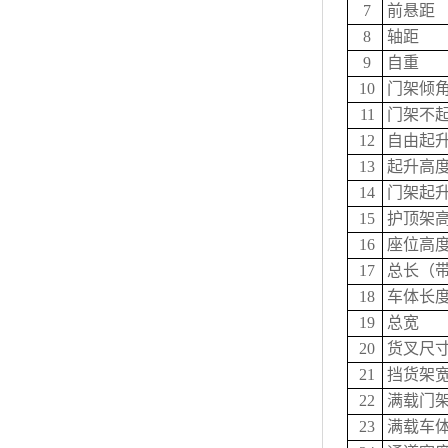
7
前悬距
8
轴距
9
自重
10
门架倾角
11
门架不
12
自由起
13
起升高
14
门架起
15
护顶架
16
座位高
17
总长（
18
车体长度
19
总宽
20
货叉尺寸
21
挡货架
22
满载门
23
满载车