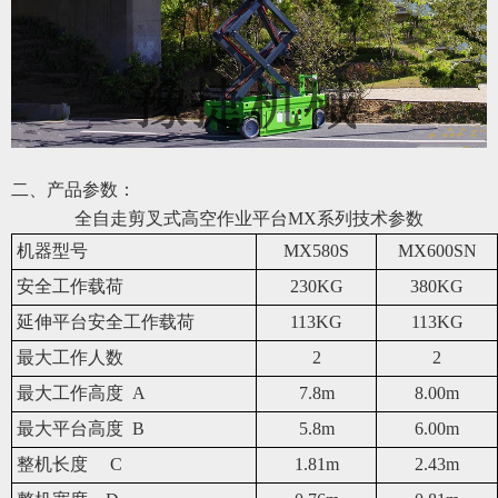
二、产品参数：
全自走剪叉式高空作业平台
MX系
列技术参数
机器型号
MX580S
MX600SN
安全工作载荷
230KG
380KG
延伸平台安全工作载荷
113KG
113KG
最大工作人数
2
2
最大工作
高
度 A
7.8m
8.00m
最大平台
高
度 B
5.8m
6.00m
整机长度
C
1.81m
2.43m