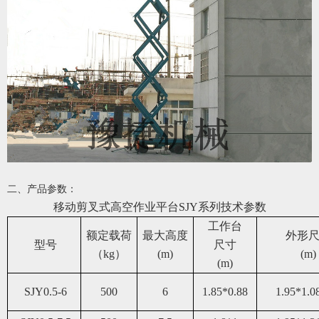
二、产品参数：
移动剪叉式高空作业平台
SJY系列
技术参数
工作台
额定载荷
最大高度
外形
型号
尺寸
（kg）
(m)
(m)
(m)
SJY0.5-6
50
0
6
1.85*0.88
1.95*1.0