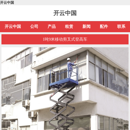
开云中国
开云中国
开云中国
公司
产品
租赁
新闻
配件
联系
1吨9米移动剪叉式登高车