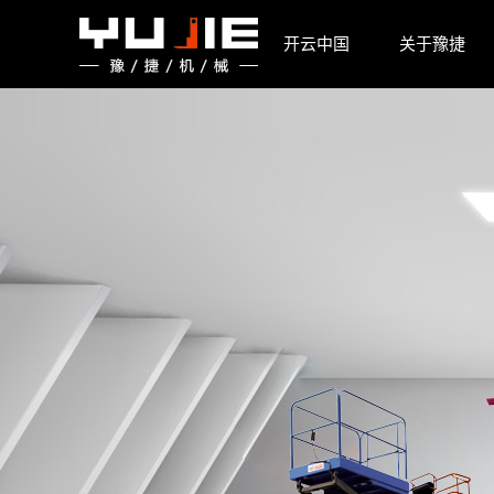
开云中国
开云中国
关于豫捷