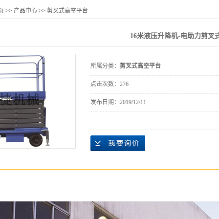
页
>>
产品中心
>>
剪叉式高空平台
16米液压升降机-电助力剪叉
所属分类：
剪叉式高空平台
点击次数：
276
发布日期：
2019/12/11