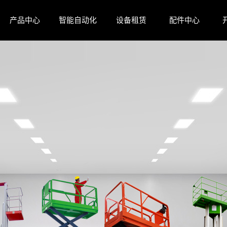
产品中心
智能自动化
设备租赁
配件中心