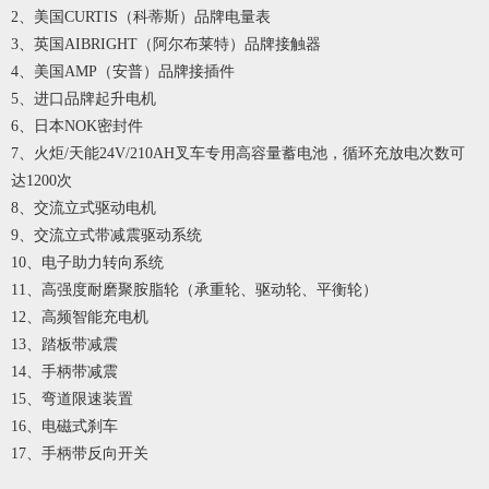
2、美国CURTIS（科蒂斯）品牌电量表
3、英国AIBRIGHT（阿尔布莱特）品牌接触器
4、美国AMP（安普）品牌接插件
5、进口品牌起升电机
6、日本NOK密封件
7、火炬/天能24V/210AH叉车专用高容量蓄电池，循环充放电次数可
达1200次
8、交流立式驱动电机
9、交流立式带减震驱动系统
10、电子助力转向系统
11、高强度耐磨聚胺脂轮（承重轮、驱动轮、平衡轮）
12、高频智能充电机
13、踏板带减震
14、手柄带减震
15、弯道限速装置
16、电磁式刹车
17、手柄带反向开关