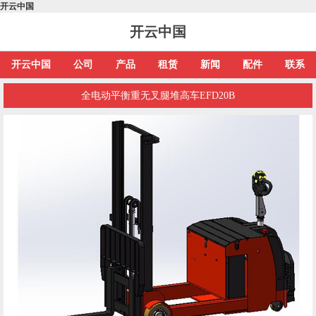
开云中国
开云中国
开云中国
公司
产品
租赁
新闻
配件
联系
全电动平衡重无叉腿堆高车EFD20B