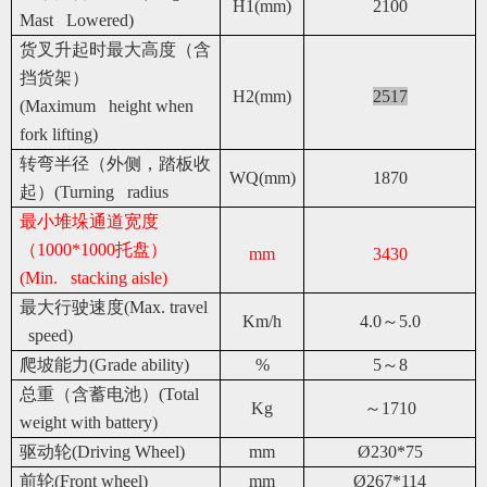
H1(mm)
2100
Mast Lowered)
货叉升起时最大高度（含
挡货架）
H2(mm)
2517
(Maximum height when
fork lifting)
转弯半径（外侧，踏板收
WQ(mm)
1870
起）(Turning radius
最小堆垛通道宽度
（1000*1000托盘）
mm
3430
(Min. stacking aisle)
最大行驶速度(Max. travel
Km/h
4.0
～5.0
speed)
爬坡能力(Grade ability)
%
5
～8
总重（含蓄电池）(Total
Kg
～1710
weight with battery)
驱动轮(Driving Wheel)
mm
Ø230*75
前轮(Front wheel)
mm
Ø267*114