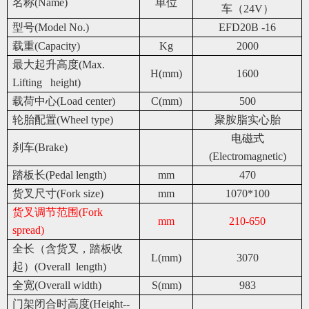
名称(Name)
单位
车（24V）
型号(
Model No.
)
EFD20B -16
载重(
Capacity
)
Kg
2000
最大起升高度(Max.
H(mm)
1600
Lifting height)
载荷中心(
Load center
)
C(mm)
500
轮胎配置(Wheel type)
聚胺脂实心胎
电磁式
刹车(Brake)
(Electromagnetic)
踏板长(Pedal length)
mm
470
货叉尺寸(Fork size)
mm
1070*100
货叉调节范围(
Fork
mm
210-650
spread
)
全长（含货叉，踏板收
L(mm)
3070
起）(
Overall length)
全宽(Overall width)
S(mm)
983
门架闭合时高度(Height--