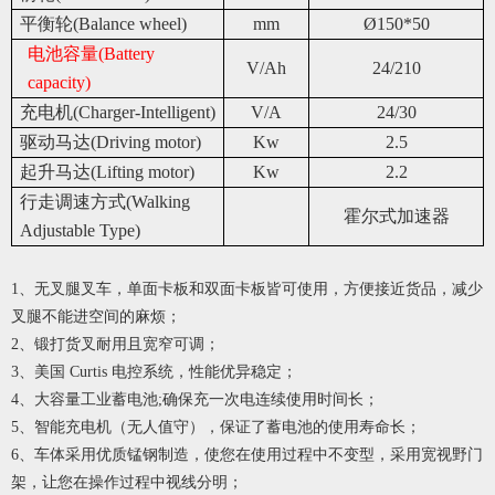
平衡轮(Balance wheel)
mm
Ø150*50
电池容量(Battery
V/Ah
24/210
capacity)
充电机(Charger-Intelligent)
V/A
24/30
驱动马达(Driving motor)
Kw
2.5
起升马达(Lifting motor)
Kw
2.2
行走调速方式(Walking
霍尔式加速器
Adjustable Type)
1
、无叉腿叉车，单面卡板和双面卡板皆可使用，方便接近货品，减少
叉腿不能进空间的麻烦；
2
、锻打货叉耐用且宽窄可调；
3
、美国 Curtis 电控系统，性能优异稳定；
4
、大容量工业蓄电池;确保充一次电连续使用时间长；
5
、智能充电机（无人值守），保证了蓄电池的使用寿命长；
6
、车体采用优质锰钢制造，使您在使用过程中不变型，采用宽视野门
架，让您在操作过程中视线分明；