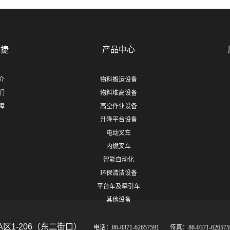
豫捷
产品中心
介
物料搬运设备
们
物料堆高设备
障
高空作业设备
升降平台设备
电动叉车
内燃叉车
智能自动化
环保清洁设备
平台车及牵引车
其他设备
A区1-206（东二街口）
电话：86-0371-62657591 传真：86-0371-6265759