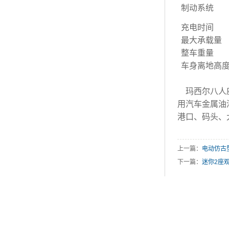
制动系统
充电时间
最大承载量
整车重量
车身离地高
玛西尔八人
用汽车金属油
港口、码头、
上一篇：
电动仿古
下一篇：
迷你2座