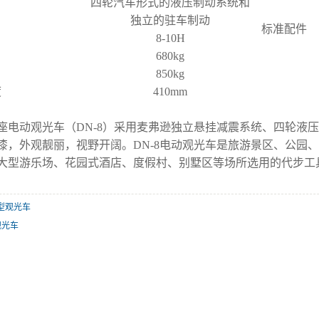
四轮汽车形式的液压制动系统和
独立的驻车制动
标准配件
8-10H
680kg
850kg
度
410mm
座电动观光车（
DN-8）采用麦弗逊独立悬挂减震系统、四轮液
漆，外观靓丽，视野开阔。DN-8电动观光车是旅游景区、公园
大型游乐场、花园式酒店、度假村、别墅区等场所选用的代步工
型观光车
观光车