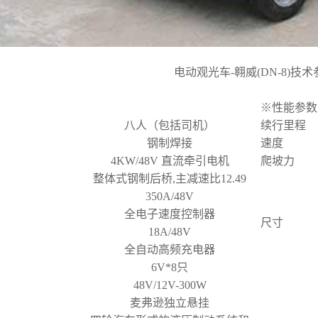
电动观光车
-翱威(DN-8)技
※性能参数
八人（包括司机）
续行里程
钢制焊接
速度
4KW/48V 直流牵引电机
爬坡力
整体式钢制后桥,主减速比12.49
350A/48V
全电子速度控制器
尺寸
18A/48V
全自动高频充电器
6V*8只
48V/12V-300W
麦弗逊独立悬挂