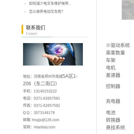
如何减少电叉车维护保养...
怎么保养电动叉车呢？
联系我们
Contact
※驱动系统
乘客数量
车架
电机
差速器
5A区1-
地址：河南省郑州华南城
206（东二街口）
控制器
手机：13140153222
电话：0371-62657591
充电器
传真：0371-62657592
电池
Q Q ：3573146179
转换器
邮箱: hnyjjx@126.com
官网：
mianbay.com
悬挂系统