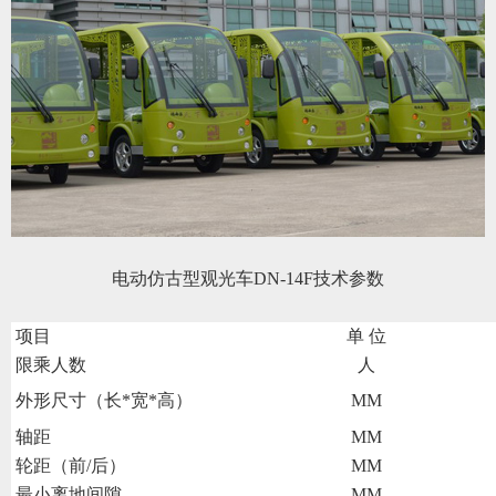
电动仿古型观光车
DN-14F技术参数
项目
单 位
限乘人数
人
外形尺寸（长*宽*高）
MM
轴距
MM
轮距（前/后）
MM
最小离地间隙
MM