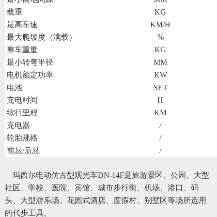
载重
KG
最高车速
KM/H
最大爬坡度（满载）
%
整车重量
KG
最小转弯半径
MM
电机额定功率
KW
电池
SET
充电时间
H
续行里程
KM
充电器
/
轮胎规格
/
前悬/后悬
/
玛西尔电动仿古型观光车
DN-14F是旅游景区、公园、大型
社区、学校、医院、宾馆、城市步行街、机场、港口、码
头、大型游乐场、花园式酒店、度假村、别墅区等场所选用
的代步工具。