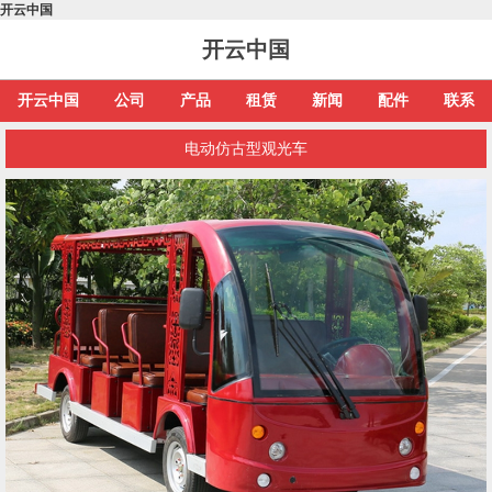
开云中国
开云中国
开云中国
公司
产品
租赁
新闻
配件
联系
电动仿古型观光车