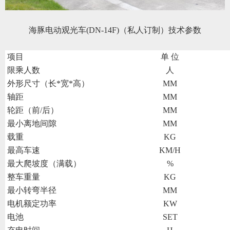
海豚电动观光车
(DN-14F)（私人订制）
技术
参数
项目
单 位
限乘人数
人
外形尺寸（长*宽*高）
MM
轴距
MM
轮距（前/后）
MM
最小离地间隙
MM
载重
KG
最高车速
KM/H
最大爬坡度（满载）
%
整车重量
KG
最小转弯半径
MM
电机额定功率
KW
电池
SET