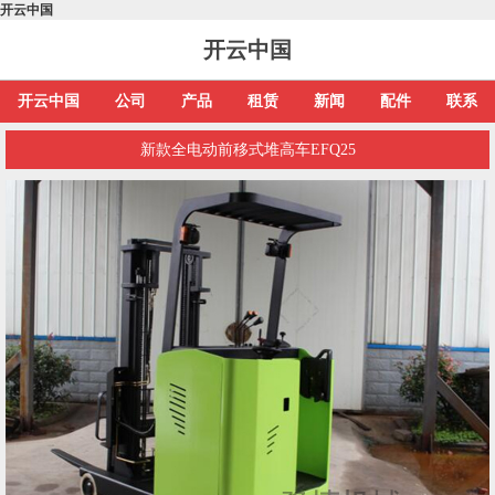
开云中国
开云中国
开云中国
公司
产品
租赁
新闻
配件
联系
新款全电动前移式堆高车EFQ25