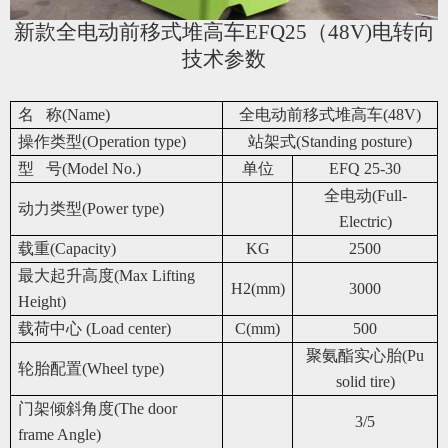
新款全电动前移式堆高车EFQ25（48V)电转向
技术参数
名 称(Name)
全电动前移式堆高车(48V)
操作类型(Operation type)
站架式(Standing posture)
型 号(Model No.)
单位
EFQ 25-30
全电动(Full-
动力类型(Power type)
Electric)
载重(Capacity)
KG
2500
最大起升高度(Max Lifting
H2(mm)
3000
Height)
载荷中心 (Load center)
C(mm)
500
聚氨酯实心胎(Pu
轮胎配置(Wheel type)
solid tire)
门架倾斜角度(The door
3/5
frame Angle)