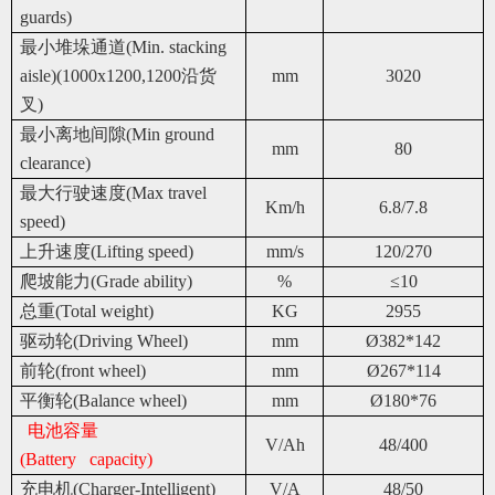
guards)
最小堆垛通道(Min. stacking
aisle)(1000x1200,1200沿货
mm
3020
叉)
最小离地间隙(Min ground
mm
80
clearance)
最大行驶速度(Max travel
Km/h
6.8/7.8
speed)
上升速度(Lifting speed)
mm/s
120/270
爬坡能力(Grade ability)
%
≤10
总重(Total weight)
KG
2955
驱动轮(Driving Wheel)
mm
Ø382*142
前轮(front wheel)
mm
Ø267*114
平衡轮(Balance wheel)
mm
Ø180*76
电池容量
V/Ah
48/400
(Battery capacity)
充电机(Charger-Intelligent)
V/A
48/50