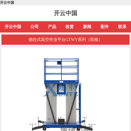
开云中国
开云中国
开云中国
公司
产品
租赁
新闻
配件
联系
桅柱式高空作业平台GTWY系列（双桅）