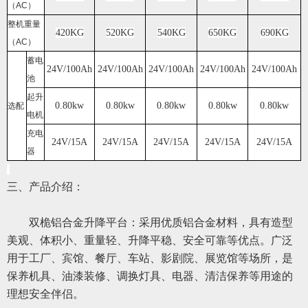
（AC）
整机重量
420KG
520KG
540KG
650KG
690KG
（AC）
蓄电
24V/100Ah
24V/100Ah
24V/100Ah
24V/100Ah
24V/100Ah
池
起升
0.80kw
0.80kw
0.80kw
0.80kw
0.80kw
选配
电机
充电
24V/15A
24V/15A
24V/15A
24V/15A
24V/15A
器
三、产品介绍：
双桅铝合金升降平台：采用优质铝合金材料，具有造型
美观、体积小、重量轻、升降平稳、安全可靠等优点。广泛
用于工厂、宾馆、餐厅、车站、影剧院、展览馆等场所，是
保养机具、油漆装修、调换灯具、电器、清洁保养等用途的
理想
安全伴侣。