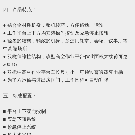
四、
产品特点：
● 铝合金材质机身，整机轻巧，方便移动、运输
● 工作平台上下方均安装操作按钮及应急停止按钮
● 轻盈的结构，精致的机身，多适用礼堂、会场、议事厅等
中高端场所
● 双桅伸缩柱结构，该型高空作业平台作业面积大载荷可达
200KG
● 双桅柱高空作业平台车长尺寸小，可通过普通载客电梯
●
为了方运输与进出房间门，工作围栏可自动升降
五、
标准配置
：
■ 平台上下双向按制
■ 应急下降系统
■ 紧急停
止
系统
■ 超大水平仪