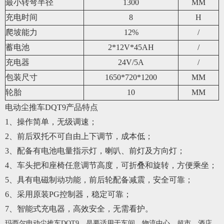
最小转弯半径
1300
MM
充电时间
8
H
爬坡能力
12%
/
蓄电池
2*12V*45AH
/
充电器
24V/5A
/
包装尺寸
1650*720*1200
MM
轮胎
10
MM
电动尘推车DQT9产品特点
1、操作简单，无级调速；
2、前后双托不可自由上下调节，成本低；
3、配备有电池电量指示灯，喇叭、前灯及方向灯；
4、车头把和座椅任意调节高度，可折叠和旋转，方便乘坐；
5、具有电磁制动功能，前后轮配备减震，安全可靠；
6、采用原装PG控制器，稳定可靠；
7、智能式充电器，高效安全，无需看护。
玛西尔电动尘推车DQT9，是要适用于车间、物流中心、超市、酒店、