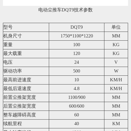
电动尘推车DQT9技术参数
型号
DQT9
单位
机身尺寸
1750*1100*1220
MM
重量
100
KG
最大载重
120
KG
电压
24
V
驱动功率
500
W
最高前进速度
10
KM/H
最低后退速度
4.8
KM/H
前置尘推架宽度
1100/900
MM
后置尘推架宽度
600/600
MM
整车越障碍高度
60
MM
续航里程
40
KM