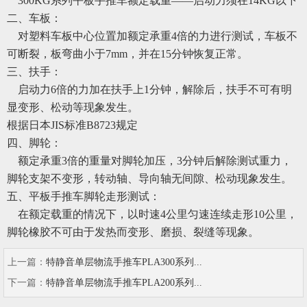
300KG系列平板手推车额定载重
——
启动力须在
14KG以下
二
、
车板
：
对塑料车板中心位置加额定承重
4倍的力进行测试，车板不
可断裂，板弯曲小于7mm，并在15分钟恢复正常。
三
、
扶手
：
启动力
6倍的力加在扶手上1分钟，解除后，扶手不可有
明
显
变形、松动等现象发生。
根据日本
JIS标准B8723规定
四
、
脚轮
：
额定承重
3倍的重量对脚轮加压，3分钟后解除测试重力，
脚轮支架不变形，转动轴、导向轴无间隙、松动现象发生。
五
、
平板手推车脚轮走形测试
：
在额定载重的情况下，以时速
4公里匀速连续走形10公里，
脚轮橡胶不可由于发热而变形、磨损、裂缝等现象。
上一篇：
特静音单层物流手推车PLA300系列...
下一篇：
特静音单层物流手推车PLA200系列...