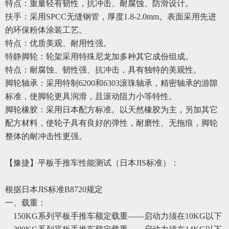
特点：重量轻有韧性，抗冲击、耐腐蚀、防滑设计。
扶手：采用
SPCC无缝钢管，厚度1.8-2.0mm。表面采用先进
的环保粉体涂装工艺。
特点：
优质
美观、耐用性强。
特
静脚轮：轮架采用特殊尼龙加
多
种其它成份组成。
特点：耐腐蚀、韧性强、抗冲击，具有独特的美观性。
脚轮轴承：采用特制
6200和6303滚珠轴承，精密轴承的游隙
标准，使脚轮更具润滑，且滚动阻力小等特性。
脚轮橡胶：采用日本配方标准。以天然橡胶为主，另加其它
配方材料，使轮子具有良好的弹性，耐磨性、无拖痕，脚轮
整体的耐冲击性
更
强。
【豫捷】
平板手推车性能测试（日本
JIS标准）：
根据日本
JIS标准B8720规定
一
、
载重
：
150KG系列平板手推车额定载重
——
启动力须在
10KG以下