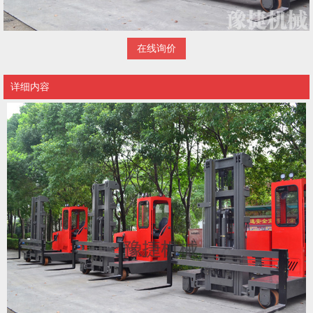
在线询价
详细内容