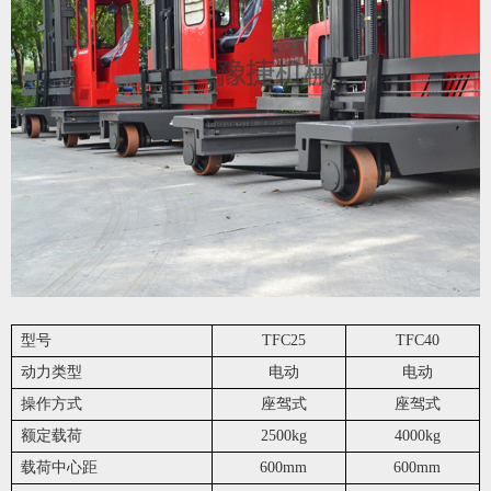
型号
TFC25
TFC40
动力类型
电动
电动
操作方式
座驾式
座驾式
额定载荷
2500kg
4000kg
载荷中心距
600mm
600mm