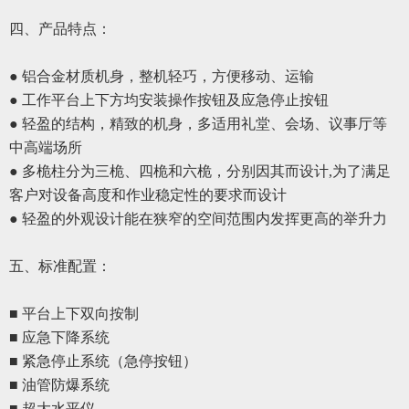
四、
产品特点：
● 铝合金材质机身，整机轻巧，方便移动、运输
● 工作平台上下方均安装操作按钮及应急停止按钮
● 轻盈的结构，精致的机身，多适用礼堂、会场、议事厅等
中高端场所
● 多桅柱分为三桅、四桅和六桅，分别因其而设计,为了满足
客户对设备高度和作业稳定性的要求而设计
●
轻盈的外观设计能在
狭窄
的空间范围内发挥
更
高的举升力
五、
标准配置
：
■ 平台上下双向按制
■ 应急下降系统
■ 紧急停止系统
（
急停按钮
）
■ 油管防爆系统
■ 超大水平仪