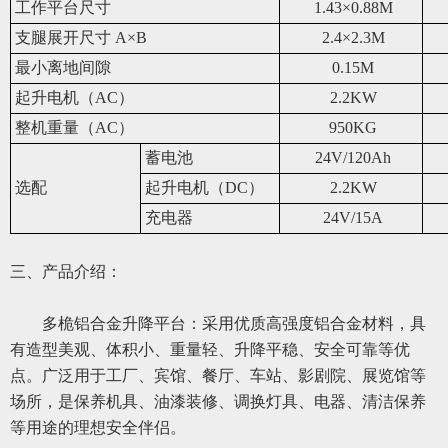
工作平台尺寸
1.43×0.88M
支腿展开尺寸 A×B
2.4×2.3M
最小离地间隙
0.15M
起升电机（AC）
2.2KW
整机重量（AC）
950KG
蓄电池
24V/120Ah
选配
起升电机（DC）
2.2KW
充电器
24V/15A
三、产品介绍：
多
桅铝合金升降平台：采用优质高强度铝合金材料，具
有造型美观、体积小、重量轻、升降平稳、安全可靠等优
点。广泛用于工厂、宾馆、餐厅、车站、影剧院、展览馆等
场所，是保养机具、油漆装修、调换灯具、电器、清洁保养
等用途的
理想
安全伴侣。