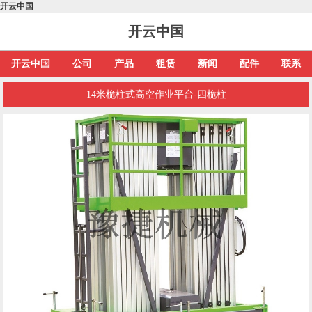
开云中国
开云中国
开云中国
公司
产品
租赁
新闻
配件
联系
14米桅柱式高空作业平台-四桅柱