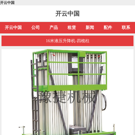
开云中国
开云中国
开云中国
公司
产品
租赁
新闻
配件
联系
16米液压升降机-四桅柱