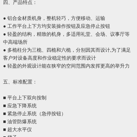
四、
产品特点：
● 铝合金材质机身，整机轻巧，方便移动、运输
● 工作平台上下方均安装操作按钮及应急停止按钮
● 轻盈的结构，精致的机身，多适用礼堂、会场、议事厅等
中高端场所
● 多桅柱分为三桅、四桅和六桅，分别因其而设计,为了满足
客户对设备高度和作业稳定性的要求而设计
●
轻盈的外观设计能在
狭窄
的空间范围内发挥
更
高的举升力
五、
标准配置
：
■ 平台上下双向按制
■ 应急下降系统
■ 紧急停止系统
（
急停按钮
）
■ 油管防爆系统
■ 超大水平仪